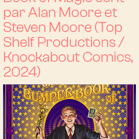
par Alan Moore et
Steven Moore (Top
Shelf Productions /
Knockabout Comics,
2024)